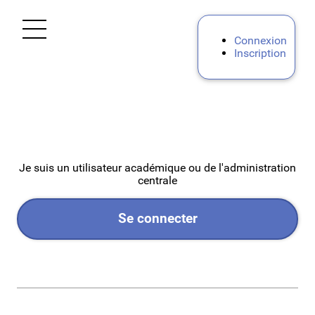
Ouvrir le menu
Connexion
Inscription
Accueil
Personnels d'encadrement
Premier degré
Je suis un utilisateur académique ou de l'administration
centrale
Second degré
Se connecter
Personnels BIATPSS
Mes demandes
Mon portail RH